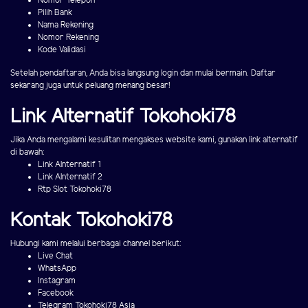
Nomor Telepon
Pilih Bank
Nama Rekening
Nomor Rekening
Kode Validasi
Setelah pendaftaran, Anda bisa langsung login dan mulai bermain. Daftar
sekarang juga untuk peluang menang besar!
Link Alternatif Tokohoki78
Jika Anda mengalami kesulitan mengakses website kami, gunakan link alternatif
di bawah:
Link Alnternatif 1
Link Alnternatif 2
Rtp Slot Tokohoki78
Kontak Tokohoki78
Hubungi kami melalui berbagai channel berikut:
Live Chat
WhatsApp
Instagram
Facebook
Telegram Tokohoki78 Asia