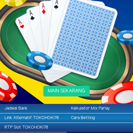
MAIN SEKARANG
Jadwal Bank
Kalkulator Mix Parlay
Link Alternatif TOKOHOKI78
Cara Betting
RTP Slot TOKOHOKI78