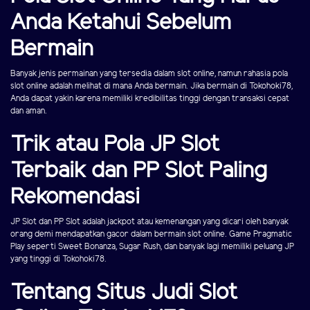
Anda Ketahui Sebelum
Bermain
Banyak jenis permainan yang tersedia dalam slot online, namun rahasia pola
slot online adalah melihat di mana Anda bermain. Jika bermain di Tokohoki78,
Anda dapat yakin karena memiliki kredibilitas tinggi dengan transaksi cepat
dan aman.
Trik atau Pola JP Slot
Terbaik dan PP Slot Paling
Rekomendasi
JP Slot dan PP Slot adalah jackpot atau kemenangan yang dicari oleh banyak
orang demi mendapatkan gacor dalam bermain slot online. Game Pragmatic
Play seperti Sweet Bonanza, Sugar Rush, dan banyak lagi memiliki peluang JP
yang tinggi di Tokohoki78.
Tentang Situs Judi Slot