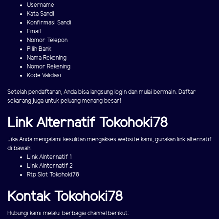
Username
Kata Sandi
Konfirmasi Sandi
Email
Nomor Telepon
Pilih Bank
Nama Rekening
Nomor Rekening
Kode Validasi
Setelah pendaftaran, Anda bisa langsung login dan mulai bermain. Daftar
sekarang juga untuk peluang menang besar!
Link Alternatif Tokohoki78
Jika Anda mengalami kesulitan mengakses website kami, gunakan link alternatif
di bawah:
Link Alnternatif 1
Link Alnternatif 2
Rtp Slot Tokohoki78
Kontak Tokohoki78
Hubungi kami melalui berbagai channel berikut: