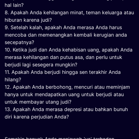
hal lain?
8. Apakah Anda kehilangan minat, teman keluarga atau
hiburan karena judi?
9. Setelah kalah, apakah Anda merasa Anda harus
mencoba dan memenangkan kembali kerugian anda
secepatnya?
10. Ketika judi dan Anda kehabisan uang, apakah Anda
merasa kehilangan dan putus asa, dan perlu untuk
berjudi lagi sesegera mungkin?
11. Apakah Anda berjudi hingga sen terakhir Anda
hilang?
12. Apakah Anda berbohong, mencuri atau meminjam
hanya untuk mendapatkan uang untuk berjudi atau
untuk membayar utang judi?
13. Apakah Anda merasa depresi atau bahkan bunuh
diri karena perjudian Anda?