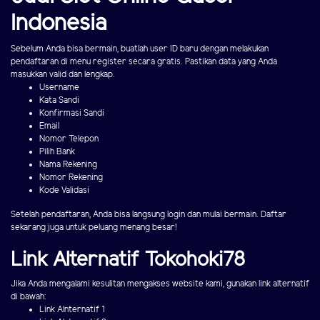
Indonesia
Sebelum Anda bisa bermain, buatlah user ID baru dengan melakukan
pendaftaran di menu register secara gratis. Pastikan data yang Anda
masukkan valid dan lengkap.
Username
Kata Sandi
Konfirmasi Sandi
Email
Nomor Telepon
Pilih Bank
Nama Rekening
Nomor Rekening
Kode Validasi
Setelah pendaftaran, Anda bisa langsung login dan mulai bermain. Daftar
sekarang juga untuk peluang menang besar!
Link Alternatif Tokohoki78
Jika Anda mengalami kesulitan mengakses website kami, gunakan link alternatif
di bawah:
Link Alnternatif 1