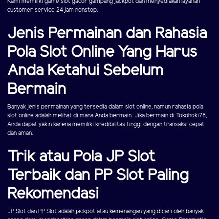
Kami memiliki game slot gacor gampang jackpot dan menyediakan layanan
customer service 24 jam nonstop.
Jenis Permainan dan Rahasia
Pola Slot Online Yang Harus
Anda Ketahui Sebelum
Bermain
Banyak jenis permainan yang tersedia dalam slot online, namun rahasia pola
slot online adalah melihat di mana Anda bermain. Jika bermain di Tokohoki78,
Anda dapat yakin karena memiliki kredibilitas tinggi dengan transaksi cepat
dan aman.
Trik atau Pola JP Slot
Terbaik dan PP Slot Paling
Rekomendasi
JP Slot dan PP Slot adalah jackpot atau kemenangan yang dicari oleh banyak