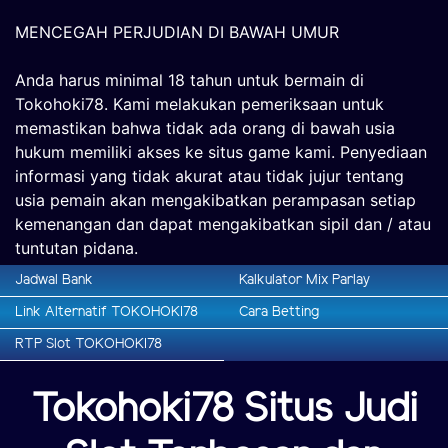
MENCEGAH PERJUDIAN DI BAWAH UMUR
Anda harus minimal 18 tahun untuk bermain di
Tokohoki78. Kami melakukan pemeriksaan untuk
memastikan bahwa tidak ada orang di bawah usia
hukum memiliki akses ke situs game kami. Penyediaan
informasi yang tidak akurat atau tidak jujur tentang
usia pemain akan mengakibatkan perampasan setiap
kemenangan dan dapat mengakibatkan sipil dan / atau
tuntutan pidana.
Jadwal Bank
Kalkulator Mix Parlay
Link Alternatif TOKOHOKI78
Cara Betting
RTP Slot TOKOHOKI78
Tokohoki78 Situs Judi