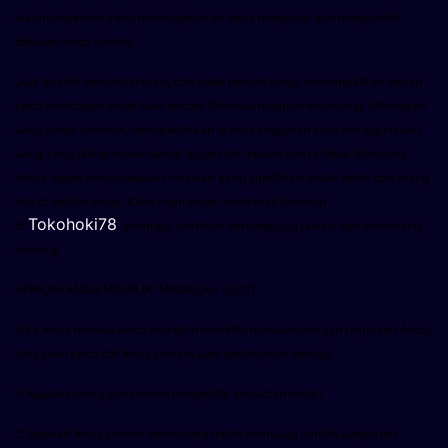
alat manajemen yang memungkinkan anda mengatur dan mengontrol
batasan anda sendiri.
Judi adalah bentuk hiburan, dan tidak pernah harus menempatkan beban
pada kehidupan Anda baik secara finansial maupun emosional. Meminjam
uang untuk bermain, menghabiskan di atas anggaran atau menggunakan
uang yang dialokasikan untuk tujuan lain bukan hanya tidak bijaksana
tetapi dapat menyebabkan masalah yang signifikan untuk Anda dan orang
lain di sekitar Anda. Kami ingin Anda menikmati bermain
Tokohoki78
di
, sehingga bertaruh bertanggung jawab dan bersenang-
senang!
APAKAH ANDA MEMILIKI MASALAH JUDI?
Jika Anda merasa Anda mungkin memiliki masalah dengan perjudian Anda,
tanyakan pada diri Anda pertanyaan-pertanyaan berikut:
1. Apakah orang lain pernah mengkritik perjudian Anda?
2. Apakah Anda pernah berbohong untuk menutupi jumlah uang atau