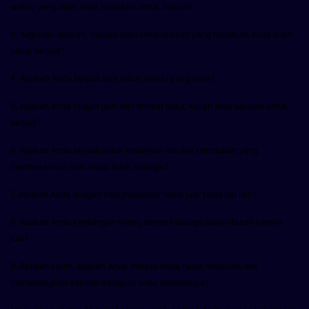
waktu yang telah anda habiskan untuk berjudi?
3. Argumen apakah, frustasi atau kekecewaan yang membuat Anda ingin
untuk berjudi?
4. Apakah Anda berjudi saja untuk waktu yang lama?
5. Apakah Anda tinggal jauh dari tempat kerja, kuliah atau sekolah untuk
berjudi?
6. Apakah Anda berjudi untuk melarikan diri dari kehidupan yang
membosankan atau hidup tidak bahagia?
7. Apakah Anda enggan menghabiskan 'uang judi' pada hal lain?
8. Apakah Anda kehilangan minat, teman keluarga atau hiburan karena
judi?
9. Setelah kalah, apakah Anda merasa Anda harus mencoba dan
memenangkan kembali kerugian anda secepatnya?