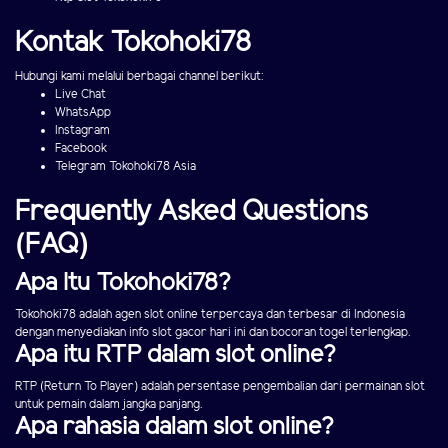
Kontak Tokohoki78
Hubungi kami melalui berbagai channel berikut:
Live Chat
WhatsApp
Instagram
Facebook
Telegram Tokohoki78 Asia
Frequently Asked Questions
(FAQ)
Apa Itu Tokohoki78?
Tokohoki78 adalah agen slot online terpercaya dan terbesar di Indonesia
dengan menyediakan info slot gacor hari ini dan bocoran togel terlengkap.
Apa itu RTP dalam slot online?
RTP (Return To Player) adalah persentase pengembalian dari permainan slot
untuk pemain dalam jangka panjang.
Apa rahasia dalam slot online?