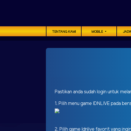
TENTANG KAMI
MOBILE
JAD
Pastikan anda sudah login untuk mela
1. Pilih menu game IDNLIVE pada ber
2. Pilih game Idnlive favorit yang ingi