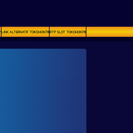
Y
LINK ALTERNATIF TOKOHOKI78
RTP SLOT TOKOHOKI78