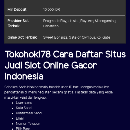
Min Deposit
10.000 IDR
Provider Slot
Pragmatic Play, Idn slot, Playtech, Microgaming,
Terbaik
Habanero
Game Slot Terbaik
Sweet Bonanza, Gate of Olympus, Koi Gate
Tokohoki78 Cara Daftar Situs
Judi Slot Online Gacor
Indonesia
Sebelum Anda bisa bermain, buatlah user ID baru dengan melakukan
pendaftaran di menu register secara gratis. Pastikan data yang Anda
masukkan valid dan lengkap.
Username
Kata Sandi
Konfirmasi Sandi
Email
Nomor Telepon
Pilih Bank