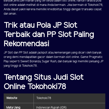
Banyak jenis permainan yang tersedia dalam slot online, namun rahasia pola
slot online adalah melihat di mana Anda bermain. Jika bermain di Tokohoki78,
Anda dapat yakin karena memiliki kredibilitas tinggi dengan transaksi cepat
dan aman.
Trik atau Pola JP Slot
Terbaik dan PP Slot Paling
Rekomendasi
JP Slot dan PP Slot adalah jackpot atau kemenangan yang dicari oleh banyak
orang demi mendapatkan gacor dalam bermain slot online. Game Pragmatic
Play seperti Sweet Bonanza, Sugar Rush, dan banyak lagi memiliki peluang JP
yang tinggi di Tokohoki78.
Tentang Situs Judi Slot
Online Tokohoki78
Website
Tokohoki78
Mata Uang
Indonesian Rupiah (IDR)