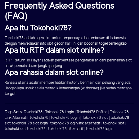
Frequently Asked Questions
(FAQ)
Apa Itu Tokohoki78?
Tokohoki78 adalah agen slot online terpercaya dan terbesar di Indonesia
dengan menyediakan info slot gacor hari ini dan bocoran togel terlengkap.
Apa itu RTP dalam slot online?
RTP (Return To Player) adalah persentase pengembalian dari permainan slot
untuk pemain dalam jangka panjang.
Apa rahasia dalam slot online?
Rahasia utama adalah memperhatikan history bermain dan peluang yang ada.
Jangan lupa untuk selalu menarik kemenangan (withdraw) jika sudah mencapai
target.
Tags Slots:
Tokohoki78
|
Tokohoki78 Login
|
Tokohoki78 Daftar
|
Tokohoki78
Link Alternatif
tokohoki78
|
tokohoki78 Login
|
Tokohoki78 slot
|
tokohoki78
slot
tokohoki178 slot login
|
tokohoki78 login link alternatif
|
tokohoki slot
|
tokohoki slot
tokohoki78
|
tokohoki78 alternatif
|
tokohoki78 login